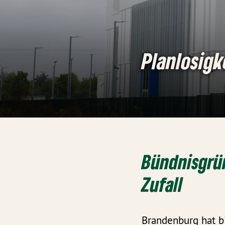
Planlosig
Bündnisgrün
Zufall
Brandenburg hat b