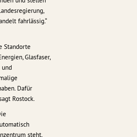
nden und stellen
andesregierung,
ndelt fahrlässig.“
e Standorte
ergien, Glasfaser,
n und
emalige
haben. Dafür
 sagt Rostock.
Die
automatisch
nzentrum steht.