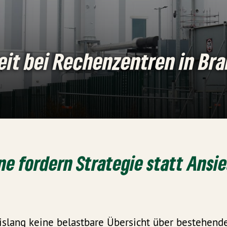
keit bei Rechenzentren in Br
e fordern Strategie statt Ansi
islang keine belastbare Übersicht über bestehend