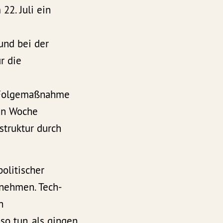
22. Juli ein
und bei der
r die
er Folgemaßnahme
en Woche
struktur durch
olitischer
 nehmen. Tech-
h
so tun, als gingen