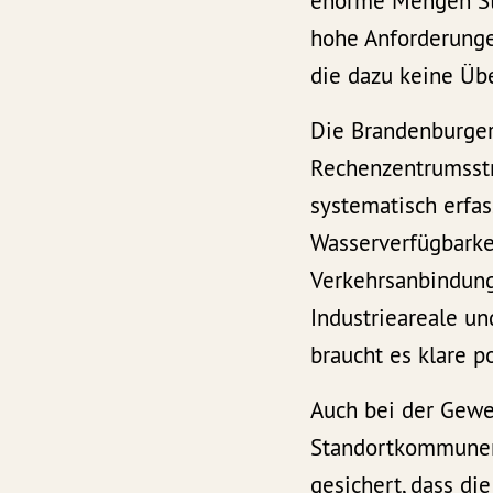
enorme Mengen Str
hohe Anforderung
die dazu keine Übe
Die Brandenburger
Rechenzentrumsstr
systematisch erfas
Wasserverfügbarke
Verkehrsanbindung
Industrieareale u
braucht es klare po
Auch bei der Gewer
Standortkommunen 
gesichert, dass d