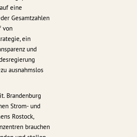
auf eine
weder Gesamtzahlen
f von
ategie, ein
ansparenz und
ndesregierung
hezu ausnahmslos
it. Brandenburg
inen Strom- und
mens Rostock,
enzentren brauchen