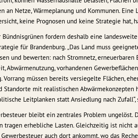
om, können Wasserhaushalte belasten, Flächen bi
en an Netze, Wärmeplanung und Kommunen. Eine L
rsicht, keine Prognosen und keine Strategie hat, ha
 Bündnisgrünen fordern deshalb eine landesweite
ategie für Brandenburg. „Das Land muss geeignet
sen und bewerten: nach Stromnetz, erneuerbaren En
it, Abwärmenutzung, vorhandenen Gewerbefläche
. Vorrang müssen bereits versiegelte Flächen, eh
nd Standorte mit realistischen Abwärmekonzepten 
litische Leitplanken statt Ansiedlung nach Zufall“,
besteuer bleibt ein zentrales Problem ungelöst. 
tragen erhebliche Lasten. Gleichzeitig ist nicht 
ie Gewerbesteuer auch dort ankommt, wo das Reche