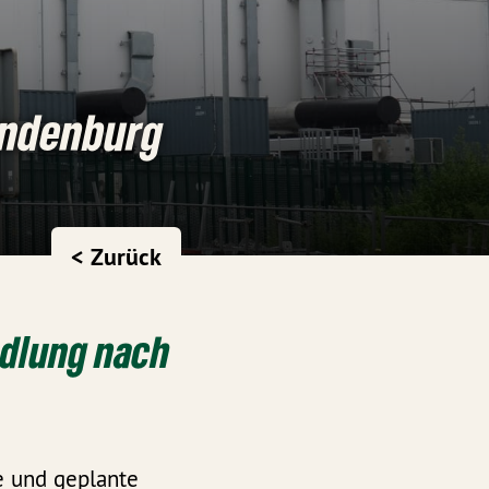
andenburg
< Zurück
edlung nach
e und geplante