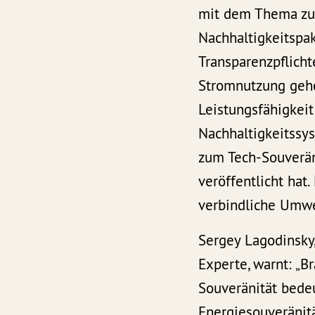
mit dem Thema zu b
Nachhaltigkeitspak
Transparenzpflich
Stromnutzung gehe
Leistungsfähigkei
Nachhaltigkeitssy
zum Tech-Souverän
veröffentlicht hat
verbindliche Umwe
Sergey Lagodinsky
Experte, warnt: „
Souveränität bedeu
Energiesouveränitä