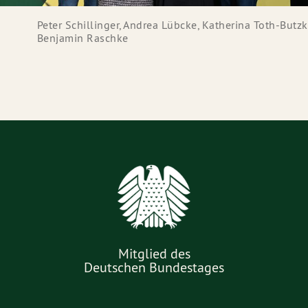
Peter Schillinger, Andrea Lübcke, Katherina Toth-Butzk
Benjamin Raschke
Mitglied des
Deutschen Bundestages