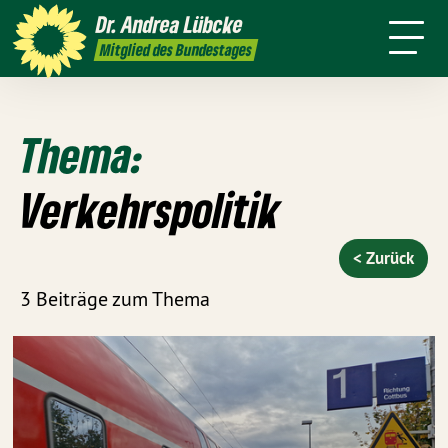
mich
Themen
Wahlkreis
Dr. Andrea
Lübcke
Termine
Presse
Kontakt
Mitglied des Bundestages
Thema:
Verkehrspolitik
< Zurück
3 Beiträge zum Thema