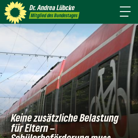
mich
Themen
Wahlkreis
Dr. Andrea
Lübcke
Termine
Presse
Kontakt
Mitglied des Bundestages
Keine zusätzliche Belastung
für Eltern –
Schülerbeförderung muss