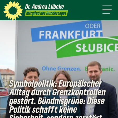
mich
Themen
Wahlkreis
Dr. Andrea
Lübcke
Termine
Presse
Kontakt
Mitglied des Bundestages
Symbolpolitik: Europäischer
Alltag durch Grenzkontrollen
gestört. Bündnisgrüne: Diese
Politik schafft keine
Sicherheit, sondern zerstört