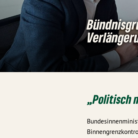
Bündnisgr
Verlänger
„Politisch 
Bundesinnenminist
Binnengrenzkontro