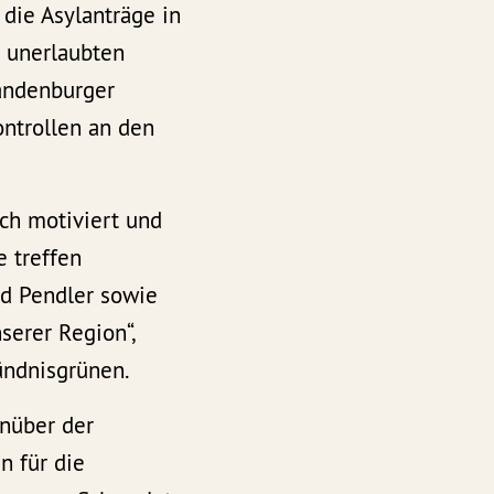
 die Asylanträge in
e unerlaubten
randenburger
ontrollen an den
sch motiviert und
e treffen
nd Pendler sowie
erer Region“,
ündnisgrünen.
enüber der
n für die