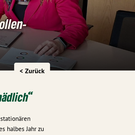
ollen-
< Zurück
hädlich“
stationären
s halbes Jahr zu