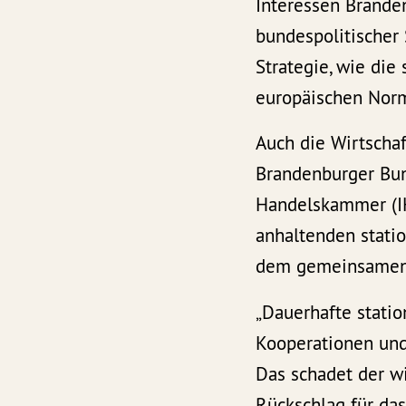
Interessen Brande
bundespolitischer
Strategie, wie di
europäischen Norm
Auch die Wirtschaf
Brandenburger Bun
Handelskammer (IH
anhaltenden stati
dem gemeinsamen 
„Dauerhafte stati
Kooperationen und
Das schadet der wi
Rückschlag für da