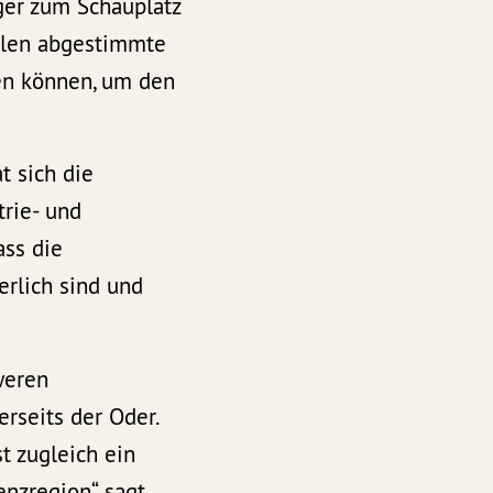
ger zum Schauplatz
Polen abgestimmte
den können, um den
t sich die
rie- und
ass die
erlich sind und
weren
rseits der Oder.
t zugleich ein
nzregion“, sagt