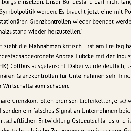
nburgs einsetzen. Unser Bundesland darf nicht län
 Symbolpolitik werden. Es braucht jetzt eine mit 
e stationären Grenzkontrollen wieder beendet wer
alzustand wieder herzustellen.“
t sieht die Maßnahmen kritisch. Erst am Freitag ha
destagsabgeordnete Andrea Lübcke mit der Indust
K) Cottbus ausgetauscht. Dabei wurde deutlich, d
onären Grenzkontrollen für Unternehmen sehr hind
Wirtschaftsraum schaden.
onäre Grenzkontrollen bremsen Lieferketten, ersch
 senden ein falsches Signal an Unternehmen beide
rtschaftlichen Entwicklung Ostdeutschlands und is
s deutsch-polnische Zusammenleben in unserer Gre