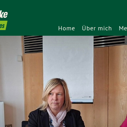
ke
es
Home
Über mich
Me